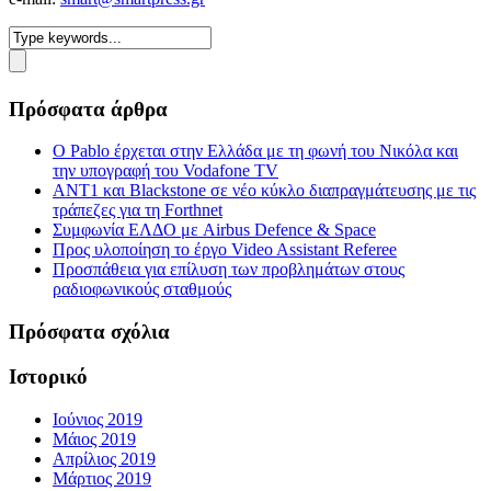
Πρόσφατα άρθρα
Ο Pablo έρχεται στην Ελλάδα με τη φωνή του Νικόλα και
την υπογραφή του Vodafone TV
ΑΝΤ1 και Blackstone σε νέο κύκλο διαπραγμάτευσης με τις
τράπεζες για τη Forthnet
Συμφωνία ΕΛΔΟ με Airbus Defence & Space
Προς υλοποίηση το έργο Video Assistant Referee
Προσπάθεια για επίλυση των προβλημάτων στους
ραδιοφωνικούς σταθμούς
Πρόσφατα σχόλια
Ιστορικό
Ιούνιος 2019
Μάιος 2019
Απρίλιος 2019
Μάρτιος 2019