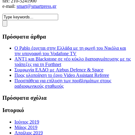
fax: 210-5241900
e-mail:
smart@smartpress.gr
Πρόσφατα άρθρα
Ο Pablo έρχεται στην Ελλάδα με τη φωνή του Νικόλα και
την υπογραφή του Vodafone TV
ΑΝΤ1 και Blackstone σε νέο κύκλο διαπραγμάτευσης με τις
τράπεζες για τη Forthnet
Συμφωνία ΕΛΔΟ με Airbus Defence & Space
Προς υλοποίηση το έργο Video Assistant Referee
Προσπάθεια για επίλυση των προβλημάτων στους
ραδιοφωνικούς σταθμούς
Πρόσφατα σχόλια
Ιστορικό
Ιούνιος 2019
Μάιος 2019
Απρίλιος 2019