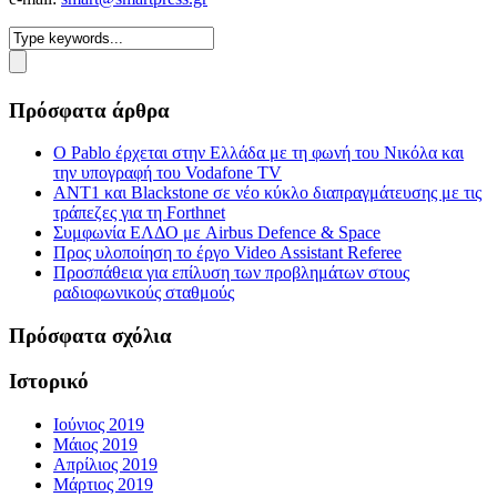
Πρόσφατα άρθρα
Ο Pablo έρχεται στην Ελλάδα με τη φωνή του Νικόλα και
την υπογραφή του Vodafone TV
ΑΝΤ1 και Blackstone σε νέο κύκλο διαπραγμάτευσης με τις
τράπεζες για τη Forthnet
Συμφωνία ΕΛΔΟ με Airbus Defence & Space
Προς υλοποίηση το έργο Video Assistant Referee
Προσπάθεια για επίλυση των προβλημάτων στους
ραδιοφωνικούς σταθμούς
Πρόσφατα σχόλια
Ιστορικό
Ιούνιος 2019
Μάιος 2019
Απρίλιος 2019
Μάρτιος 2019