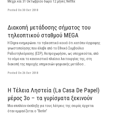
Μέχρι και 31 Οκτωβρίου δώρο 12 μήνες Netflix
Posted On
30 Οκτ 2018
off
Διακοπή μετάδοσης σήματος του
τηλεοπτικού σταθμού MEGA
H Digea ενημερώνει το τηλεοπτικό κοινό ότι κατόπιν έγγραφης
γνωστοποίησης που έλαβε από το Εθνικό Συμβούλιο
Ραδιοτηλεόρασης (ΕΣΡ), θα προχωρήσει, ως υποχρεούται, από
το νόμο και το κανονιστικό πλαίσιο λειτουργίας της, στη
διακοπή της παροχής υπηρεσιών ψηφιακής μετάδοσ...
Posted On
26 Οκτ 2018
off
Η Τέλεια Ληστεία (La Casa De Papel)
μέρος 3ο – τα γυρίσματα ξεκινούν
Μια επιπλέον έκπληξη για τους λάτρεις της σειράς έρχεται
όταν εμφανίζεται ο “Berlin”