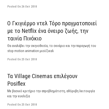
Posted On
26 Οκτ 2018
off
O Γκιγιέρμο ντελ Τόρο πραγματοποιεί
με το Netflix ένα όνειρο ζωής, την
ταινία Πινόκιο
Θα αναλάβει την σκηνοθεσία, το σενάριο και την παραγωγή του
stop motion animation μιούζικαλ
Posted On
25 Οκτ 2018
off
Τα Village Cinemas επιλέγουν
Posiflex
Με βασικό κριτήριο την απροβλημάτιστη, αθόρυβη λειτουργία
και την ευελιξία
Posted On
25 Οκτ 2018