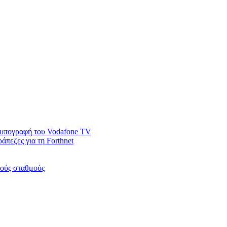
ν υπογραφή του Vodafone TV
άπεζες για τη Forthnet
κούς σταθμούς