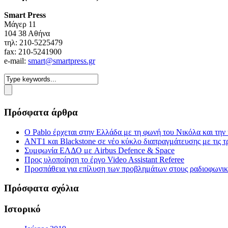
Smart Press
Mάγερ 11
104 38 Αθήνα
τηλ: 210-5225479
fax: 210-5241900
e-mail:
smart@smartpress.gr
Πρόσφατα άρθρα
Ο Pablo έρχεται στην Ελλάδα με τη φωνή του Νικόλα και τη
ΑΝΤ1 και Blackstone σε νέο κύκλο διαπραγμάτευσης με τις τρ
Συμφωνία ΕΛΔΟ με Airbus Defence & Space
Προς υλοποίηση το έργο Video Assistant Referee
Προσπάθεια για επίλυση των προβλημάτων στους ραδιοφωνι
Πρόσφατα σχόλια
Ιστορικό