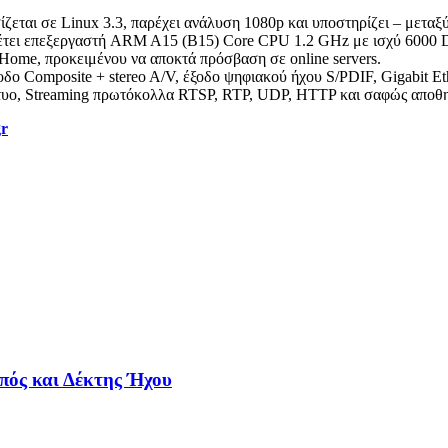
ασίζεται σε Linux 3.3, παρέχει ανάλυση 1080p και υποστηρίζει – με
αθέτει επεξεργαστή ARM A15 (B15) Core CPU 1.2 GHz με ισχύ 6000
Home, προκειμένου να αποκτά πρόσβαση σε online servers.
 Composite + stereo A/V, έξοδο ψηφιακού ήχου S/PDIF, Gigabit Ethe
τυο, Streaming πρωτόκολλα RTSP, RTP, UDP, HTTP και σαφώς αποθ
gr
πός και Δέκτης Ήχου