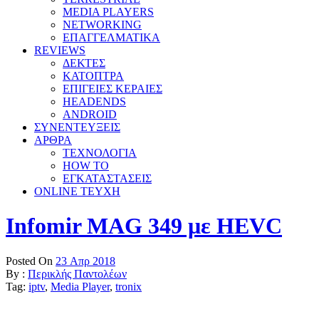
MEDIA PLAYERS
NETWORKING
ΕΠΑΓΓΕΛΜΑΤΙΚΑ
REVIEWS
ΔΕΚΤΕΣ
ΚΑΤΟΠΤΡΑ
ΕΠΙΓΕΙΕΣ ΚΕΡΑΙΕΣ
HEADENDS
ANDROID
ΣΥΝΕΝΤΕΥΞΕΙΣ
ΑΡΘΡΑ
ΤΕΧΝΟΛΟΓΙΑ
HOW TO
ΕΓΚΑΤΑΣΤΑΣΕΙΣ
ONLINE TEYXH
Infomir MAG 349 με HEVC
Posted On
23 Απρ 2018
By :
Περικλής Παντολέων
Tag:
iptv
,
Media Player
,
tronix