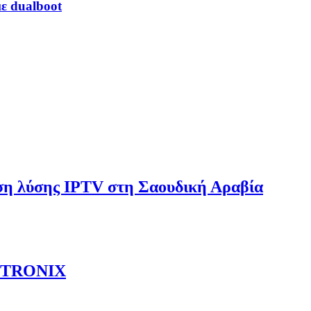
 dualboot
ση λύσης IPTV στη Σαουδική Αραβία
ν TRONIX