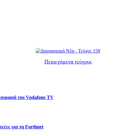
Περιεχόμενα τεύχους
υπογραφή του Vodafone TV
εζες για τη Forthnet