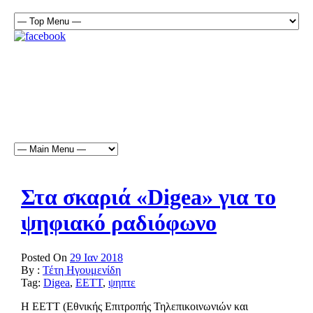
Στα σκαριά «Digea» για το
ψηφιακό ραδιόφωνο
Posted On
29 Ιαν 2018
By :
Τέτη Ηγουμενίδη
Tag:
Digea
,
ΕΕΤΤ
,
ψηπτε
Η ΕΕΤΤ (Εθνικής Επιτροπής Τηλεπικοινωνιών και