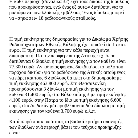
Η κάθε περιοχή (συνολικά 32) έχει τους δικούς της δίαυλους
που προκηρύσσονται, ενώ ένας εξ αυτών διατίθεται για τα
ραδιόφωνα πανελλαδικής εμβέλειας. Ένας δίαυλος μπορεί
να «σηκώσει» 18 ραδιοφωνικούς σταθμούς.
Η τιμή εκκίνησης της δημοπρασίας για το Δικαίωμα Χρήσης
Ραδιοσυχνοτήτων Εθνικής Κάλυψης έχει οριστεί σε 1 εκατ.
ευρώ. Η τιμή εκκίνησης για την κάθε περιοχή είναι
διαφορετική. Για την περιφέρεια της Αττικής π.χ. όπου
διατίθενται 6 δίαυλοι η τιμή εκκίνησης για τον καθένα είναι
77.300 ευρώ. Αν κάποιος φορέας διεκδικήσει το ρόλο του
παρόχου δικτύου για το ραδιόφωνο της Αττικής αιτούμενος
να πάρει και τους 6 διαύλους θα μπει στη δημοπρασία με
τιμή εκκίνησης 463.800 ευρώ. Στη Θεσσαλονίκη
προκηρύσσονται 3 δίαυλοι με τιμή εκκίνησης για τον
καθένα 31.400 ευρώ, στο Βόλο επίσης 3 με τιμή εκκίνησης
4.100 ευρώ, στην Πάτρα το ίδιο με τιμή εκκίνησης 6.600
ευρώ, στα Δωδεκάνησα προβλέπονται δύο δίαυλοι με τιμή
εκκίνησης για τον καθένα 3.700 ευρώ κ.λ.π.
Κατά σειρά προτεραιότητας τα βασικά κριτήρια απονομής
των διαύλων ανά περιοχή βάσει του τεύχους προκήρυξης
είναι: