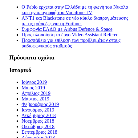
Ο Pablo έρχεται στην Ελλάδα με τη φωνή του Νικόλα
και την υπογραφή του Vodafone TV
ΑΝΤ1 και Blackstone σε νέο κύκλο διαπραγμάτευσης
με τις τράπεζες για τη Forthnet
Συμφωνία ΕΛΔΟ με Airbus Defence & Space
Προς υλοποίηση το έργο Video Assistant Referee
Προσπάθεια για επίλυση των προβλημάτων στους
ραδιοφωνικούς σταθμούς
Πρόσφατα σχόλια
Ιστορικό
Ιούνιος 2019
Μάιος 2019
Απρίλιος 2019
Μάρτιος 2019
Φεβρουάριος 2019
Ιανουάριος 2019
Δεκέμβριος 2018
Νοέμβριος 2018
Οκτώβριος 2018
Σεπτέμβριος 2018
Αύγουστος 2018