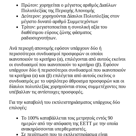
Πρώτον: χορηγείται ο μέγιστος αριθμός Διαύλων
Πολυπλεξίας της Περιοχής Απονομής
Δεύτερον: χορηγούνται Δίαυλοι Πολυπλεξίας στον
μέγιστο δυνατό αριθμό Συμμετεχόντων
Τρίτον: μεγιστοποιείται η συνολική αξία του
διαθέσιμου εύρους ζώνης φάσματος
ραδιοσυχνοτήτων.
Ανά περιοχή απονομής εφόσον υπάρχουν δύο ή
περισσότεροι συνδυασμοί προσφορών οι οποίοι
ικανοποιούν το κριτήριο (α), επιλέγονται από αυτούς εκείνοι
οι συνδυασμοί που ικανοποιούν το κριτήριο (β). Εφόσον
υπάρχουν δύο ή περισσότεροι συνδυασμοί που ικανοποιούν
τα κριτήρια (α) και (β) επιλέγεται από αυτούς εκείνος ο
συνδυασμός με το υψηλότερο άθροισμα προσφορών και οι
δίαυλοι πολυπλεξίας χορηγούνται στους συμμετέχοντες που
υπέβαλλαν τις αντίστοιχες προσφορές.
Για την καταβολή του εκπλειστηριάσματος υπάρχους δύο
επιλογές:
Το 100% καταβάλλεται τοις μετρητοίς εντός 90
ημερών από την απόφαση της ΕΕΤΤ με την οποία
ανακηρύσσονται υπερθεματιστές.
Σε περίπτωση που το εκπλειστηρίασμα είναι