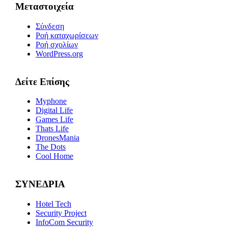
Μεταστοιχεία
Σύνδεση
Ροή καταχωρίσεων
Ροή σχολίων
WordPress.org
Δείτε Επίσης
Myphone
Digital Life
Games Life
Thats Life
DronesMania
The Dots
Cool Home
ΣΥΝΕΔΡΙΑ
Hotel Tech
Security Project
InfoCom Security