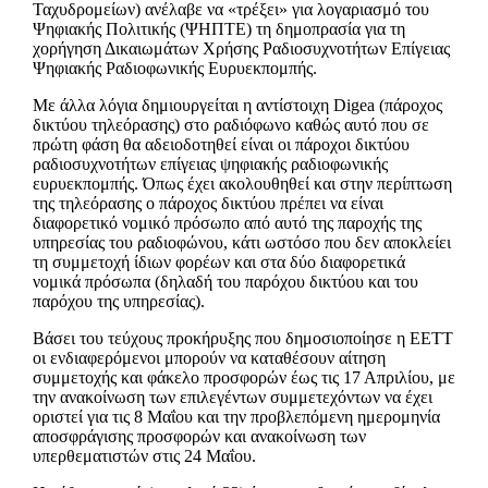
Ταχυδρομείων) ανέλαβε να «τρέξει» για λογαριασμό του
Ψηφιακής Πολιτικής (ΨΗΠΤΕ) τη δημοπρασία για τη
χορήγηση Δικαιωμάτων Χρήσης Ραδιοσυχνοτήτων Επίγειας
Ψηφιακής Ραδιοφωνικής Ευρυεκπομπής.
Με άλλα λόγια δημιουργείται η αντίστοιχη Digea (πάροχος
δικτύου τηλεόρασης) στο ραδιόφωνο καθώς αυτό που σε
πρώτη φάση θα αδειοδοτηθεί είναι οι πάροχοι δικτύου
ραδιοσυχνοτήτων επίγειας ψηφιακής ραδιοφωνικής
ευρυεκπομπής. Όπως έχει ακολουθηθεί και στην περίπτωση
της τηλεόρασης ο πάροχος δικτύου πρέπει να είναι
διαφορετικό νομικό πρόσωπο από αυτό της παροχής της
υπηρεσίας του ραδιοφώνου, κάτι ωστόσο που δεν αποκλείει
τη συμμετοχή ίδιων φορέων και στα δύο διαφορετικά
νομικά πρόσωπα (δηλαδή του παρόχου δικτύου και του
παρόχου της υπηρεσίας).
Βάσει του τεύχους προκήρυξης που δημοσιοποίησε η ΕΕΤΤ
οι ενδιαφερόμενοι μπορούν να καταθέσουν αίτηση
συμμετοχής και φάκελο προσφορών έως τις 17 Απριλίου, με
την ανακοίνωση των επιλεγέντων συμμετεχόντων να έχει
οριστεί για τις 8 Μαΐου και την προβλεπόμενη ημερομηνία
αποσφράγισης προσφορών και ανακοίνωση των
υπερθεματιστών στις 24 Μαΐου.